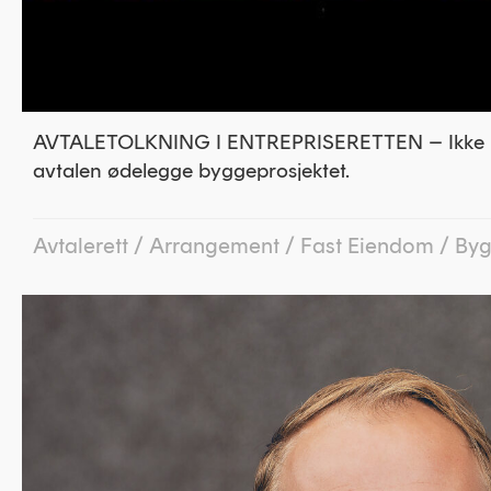
AVTALETOLKNING I ENTREPRISERETTEN – Ikke la 
avtalen ødelegge byggeprosjektet.
Avtalerett
/
Arrangement
/
Fast Eiendom
/
Byg