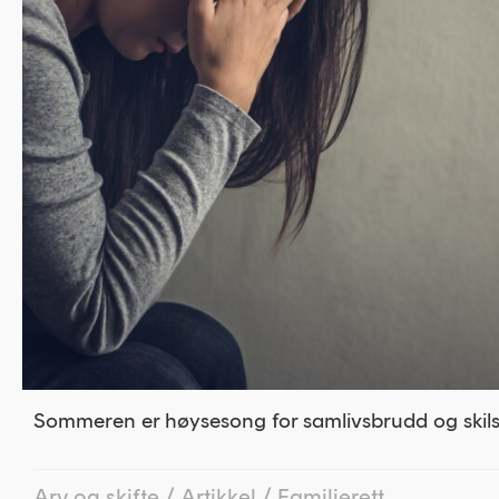
Sommeren er høysesong for samlivsbrudd og skil
Arv og skifte
/
Artikkel
/
Familierett