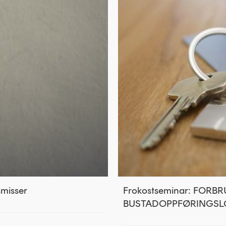
smisser
Frokostseminar: FOR
BUSTADOPPFØRINGSL