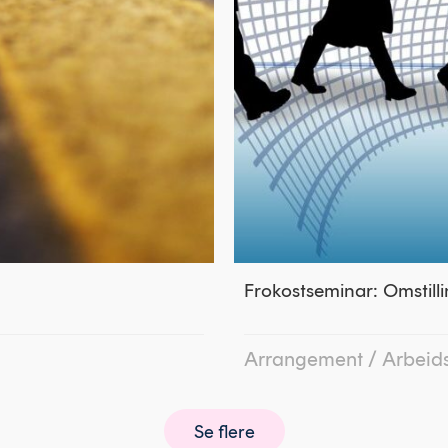
Frokostseminar: Omstil
Arrangement
/
Arbeids
Se flere