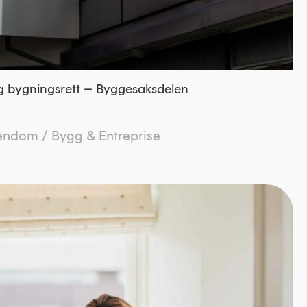
og bygningsrett – Byggesaksdelen
iendom
/
Bygg & Entreprise