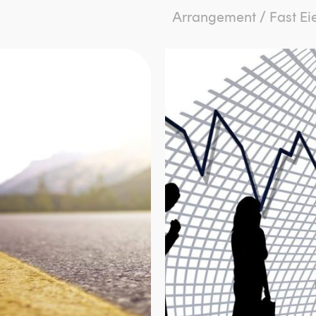
Arrangement
/
Fast E