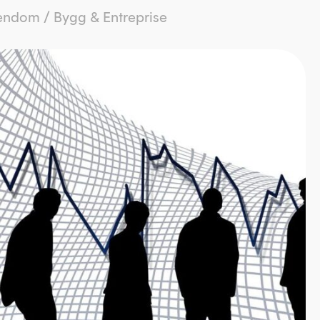
iendom
/
Bygg & Entreprise