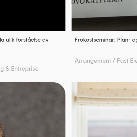
ulik forståelse av
Frokostseminar: Plan- 
Arrangement
/
Fast E
g & Entreprise