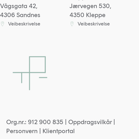
Vågsgata 42,
Jærvegen 530,
4306 Sandnes
4350 Kleppe
Veibeskrivelse
Veibeskrivelse
Lenke til Sandneskontoret på Google maps
Lenke til Kleppkontoret
Org.nr.: 912 900 835 |
Oppdragsvilkår
|
Personvern
|
Klientportal