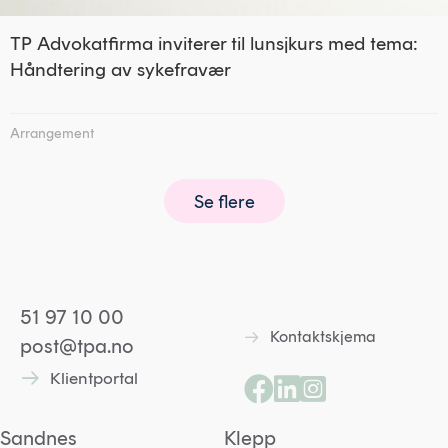
TP Advokatfirma inviterer til lunsjkurs med tema:
Håndtering av sykefravær
Arrangement
Se flere
51 97 10 00
Kontaktskjema
Lenke til kontaktskjem
post@tpa.no
Klientportal
Lenke til kontaktskjema
Lenke til Facebooksid
Lenke til Linkedin p
Lenke til Instagr
Sandnes
Klepp