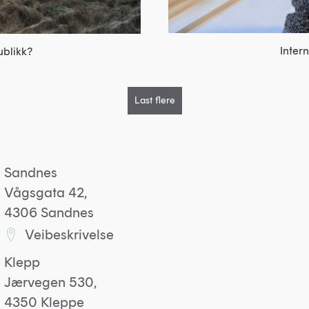
Inter
ublikk?
Last flere
Sandnes
Vågsgata 42,
4306 Sandnes
Veibeskrivelse
Lenke til Sandneskontoret på Google maps
Klepp
Jærvegen 530,
4350 Kleppe