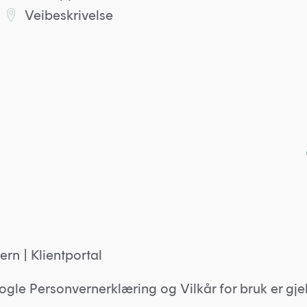
Veibeskrivelse
Lenke til Kleppkontoret på Google maps
ern
|
Klientportal
ogle
Personvernerklæring
og
Vilkår for bruk
er gje