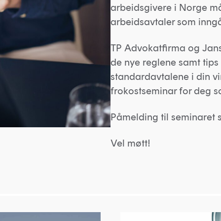
arbeidsgivere i Norge må
arbeidsavtaler som inngå
TP Advokatfirma og Janss
de nye reglene samt tips
standardavtalene i din vi
frokostseminar for deg s
Påmelding til seminaret 
Vel møtt!