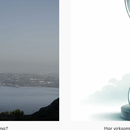
Har virksomh
rma?