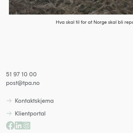
Hva skal til for at Norge skal bli rep
51 97 10 00
post@tpa.no
Kontaktskjema
Lenke til kontaktskjema
Klientportal
Lenke til kontaktskjema
Lenke til Facebookside
Lenke til Linkedin profil
Lenke til Instagramprofil