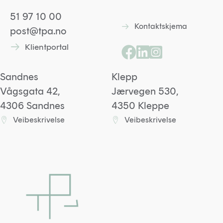
g
*
51 97 10 00
Kontaktskjema
Lenke til kontaktskjem
post@tpa.no
Klientportal
Lenke til kontaktskjema
Lenke til Facebooksid
Lenke til Linkedin p
Lenke til Instagr
Sandnes
Klepp
Vågsgata 42,
Jærvegen 530,
4306 Sandnes
4350 Kleppe
Veibeskrivelse
Veibeskrivelse
Lenke til Sandneskontoret på Google maps
Lenke til Kleppkontoret