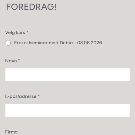
FOREDRAG!
Velg kurs
*
Frokostseminar med Debia - 03.06.2026
Navn
*
E-postadresse
*
Firma