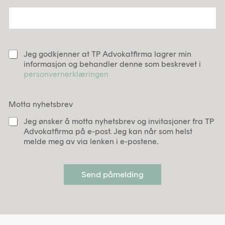
P
Jeg godkjenner at TP Advokatfirma lagrer min
e
informasjon og behandler denne som beskrevet i
r
personvernerklæringen
s
o
n
Motta nyhetsbrev
v
e
Jeg ønsker å motta nyhetsbrev og invitasjoner fra TP
r
Advokatfirma på e-post. Jeg kan når som helst
n
melde meg av via lenken i e-postene.
e
r
k
Send påmelding
l
æ
r
i
n