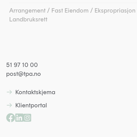
Arrangement
/
Fast Eiendom
/
Ekspropriasjon
Landbruksrett
51 97 10 00
post@tpa.no
Kontaktskjema
Lenke til kontaktskjema
Klientportal
Lenke til kontaktskjema
Lenke til Facebookside
Lenke til Linkedin profil
Lenke til Instagramprofil