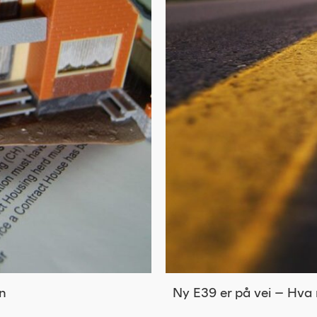
en
Ny E39 er på vei – Hva 