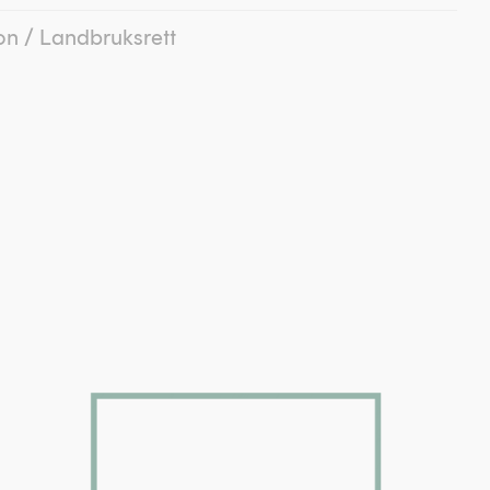
on
/
Landbruksrett