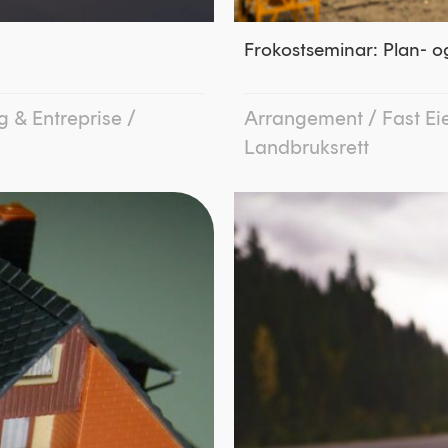
Frokostseminar: Plan- 
g & Entreprise
/
Arrangement
/
Fast E
Landbruksrett