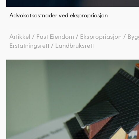
Advokatkostnader ved ekspropriasjon
Artikkel
/
Fast Eiendom
/
Ekspropriasjon
/
Byg
Erstatningsrett
/
Landbruksrett