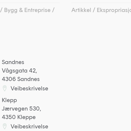
/
Bygg & Entreprise
/
Artikkel
/
Ekspropriasj
Sandnes
Vågsgata 42,
4306 Sandnes
Veibeskrivelse
Lenke til Sandneskontoret på Google maps
Klepp
Jærvegen 530,
4350 Kleppe
Veibeskrivelse
Lenke til Kleppkontoret på Google maps