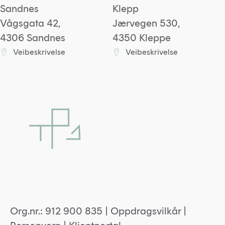
Sandnes
Klepp
Vågsgata 42,
Jærvegen 530,
4306 Sandnes
4350 Kleppe
Veibeskrivelse
Veibeskrivelse
Lenke til Sandneskontoret på Google maps
Lenke til Kleppkontoret
Org.nr.: 912 900 835 |
Oppdragsvilkår
|