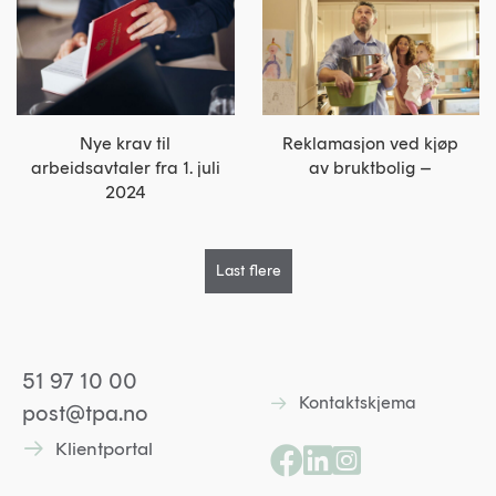
Reklamasjon ved kjøp
Nye krav til
av bruktbolig –
arbeidsavtaler fra 1. juli
2024
Last flere
51 97 10 00
Kontaktskjema
Lenke til kontaktskjem
post@tpa.no
Klientportal
Lenke til kontaktskjema
Lenke til Facebooksid
Lenke til Linkedin p
Lenke til Instagr