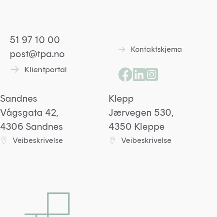
51 97 10 00
Kontaktskjema
Lenke til kontaktskjem
post@tpa.no
Klientportal
Lenke til kontaktskjema
Lenke til Facebooksid
Lenke til Linkedin p
Lenke til Instagr
Sandnes
Klepp
Vågsgata 42,
Jærvegen 530,
4306 Sandnes
4350 Kleppe
Veibeskrivelse
Veibeskrivelse
Lenke til Sandneskontoret på Google maps
Lenke til Kleppkontoret