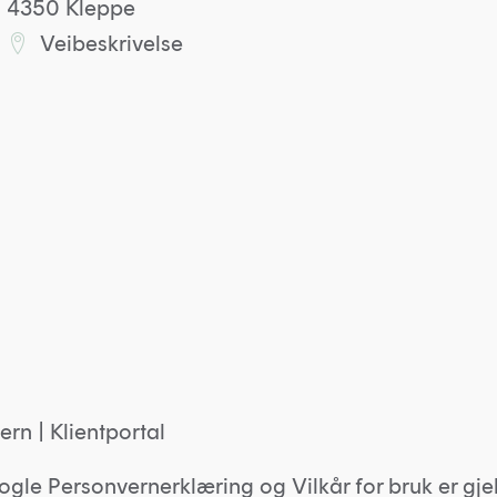
4350 Kleppe
Veibeskrivelse
Lenke til Kleppkontoret på Google maps
ern
|
Klientportal
ogle
Personvernerklæring
og
Vilkår for bruk
er gje