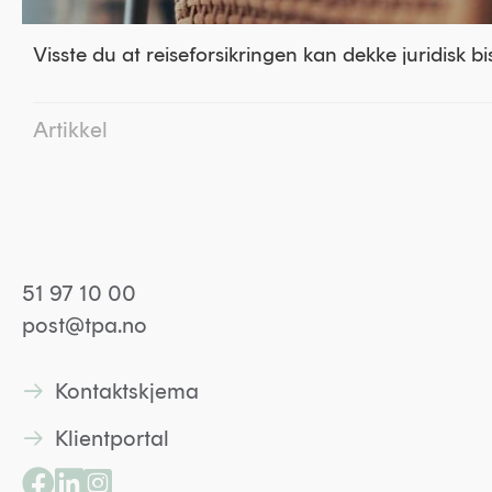
Visste du at reiseforsikringen kan dekke juridisk b
Artikkel
51 97 10 00
post@tpa.no
Kontaktskjema
Lenke til kontaktskjema
Klientportal
Lenke til kontaktskjema
Lenke til Facebookside
Lenke til Linkedin profil
Lenke til Instagramprofil