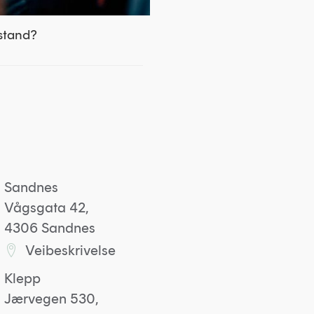
istand?
Sandnes
Vågsgata 42,
4306 Sandnes
Veibeskrivelse
Lenke til Sandneskontoret på Google maps
Klepp
Jærvegen 530,