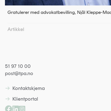
Gratulerer med advokatbevilling, Njål Kleppe-Ma
Artikkel
51 97 10 00
post@tpa.no
Kontaktskjema
Lenke til kontaktskjema
Klientportal
Lenke til kontaktskjema
Lenke til Facebookside
Lenke til Linkedin profil
Lenke til Instagramprofil