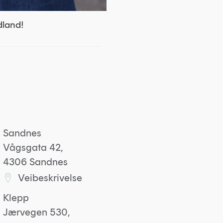
dland!
Sandnes
Vågsgata 42,
4306 Sandnes
Veibeskrivelse
Lenke til Sandneskontoret på Google maps
Klepp
Jærvegen 530,