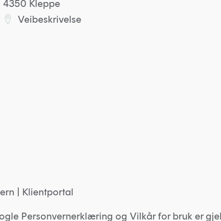
4350 Kleppe
Veibeskrivelse
Lenke til Kleppkontoret på Google maps
ern
|
Klientportal
ogle
Personvernerklæring
og
Vilkår for bruk
er gje