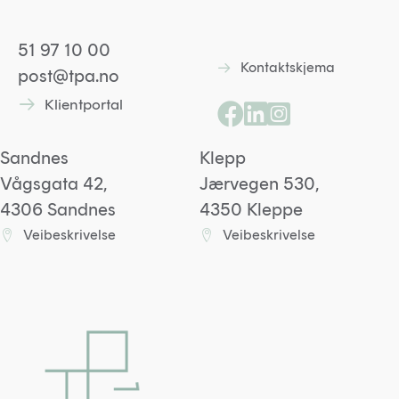
51 97 10 00
Kontaktskjema
Lenke til kontaktskjem
post@tpa.no
Klientportal
Lenke til kontaktskjema
Lenke til Facebooksid
Lenke til Linkedin p
Lenke til Instagr
Sandnes
Klepp
Vågsgata 42,
Jærvegen 530,
4306 Sandnes
4350 Kleppe
Veibeskrivelse
Veibeskrivelse
Lenke til Sandneskontoret på Google maps
Lenke til Kleppkontoret