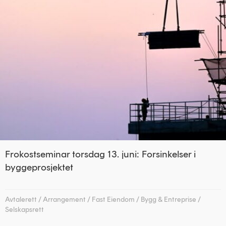
Frokostseminar torsdag 13. juni: Forsinkelser i
byggeprosjektet
Avtalerett
/
Arrangement
/
Fast Eiendom
/
Bygg & Entreprise
/
Selskapsrett