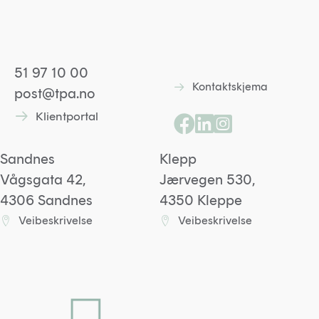
51 97 10 00
Kontaktskjema
Lenke til kontaktskjem
post@tpa.no
Klientportal
Lenke til kontaktskjema
Lenke til Facebooksid
Lenke til Linkedin p
Lenke til Instagr
Sandnes
Klepp
Vågsgata 42,
Jærvegen 530,
4306 Sandnes
4350 Kleppe
Veibeskrivelse
Veibeskrivelse
Lenke til Sandneskontoret på Google maps
Lenke til Kleppkontoret