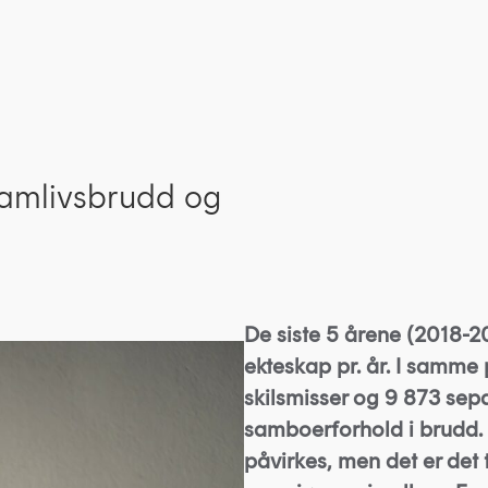
amlivsbrudd og
De siste 5 årene (2018-20
ekteskap pr. år. I samme 
skilsmisser og 9 873 separ
samboerforhold i brudd. 
påvirkes, men det er det 