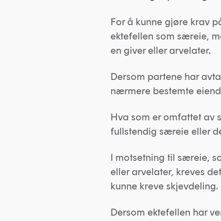
For å kunne gjøre krav p
ektefellen som særeie, må
en giver eller arvelater.
Dersom partene har avtal
nærmere bestemte eiendel
Hva som er omfattet av s
fullstendig særeie eller d
I motsetning til særeie,
eller arvelater, kreves de
kunne kreve skjevdeling.
Dersom ektefellen har ver