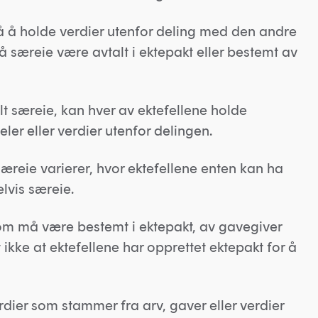
å å holde verdier utenfor deling med den andre
 særeie være avtalt i ektepakt eller bestemt av
t særeie, kan hver av ektefellene holde
er eller verdier utenfor delingen.
æreie varierer, hvor ektefellene enten kan ha
elvis særeie.
 som må være bestemt i ektepakt, av gavegiver
t ikke at ektefellene har opprettet ektepakt for å
dier som stammer fra arv, gaver eller verdier