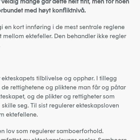
 veldig mange går dette helt fint, men for noen
orbundet med høyt konfliktnivå.
gi en kort innføring i de mest sentrale reglene
 mellom ektefeller. Den behandler ikke regler
.
ekteskapets tilblivelse og opphør. I tillegg
 de rettighetene og pliktene man får og påtar
eskapet, og de plikter og rettigheter som
skille seg. Til sist regulerer ekteskapsloven
 ektefellene.
gen lov som regulerer samboerforhold.