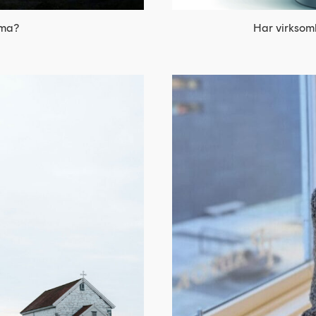
Har virksomh
rma?