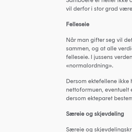
Samboere er heller ikke 
vil derfor i stor grad være
Felleseie
Når man gifter seg vil de
sammen, og at alle verdie
felleseie. I jussens verd
«normalordning».
Dersom ektefellene ikke h
nettoformuen, eventuelt et
dersom ekteparet bestemm
Særeie og skjevdeling
Særeie og skjevdelingskr