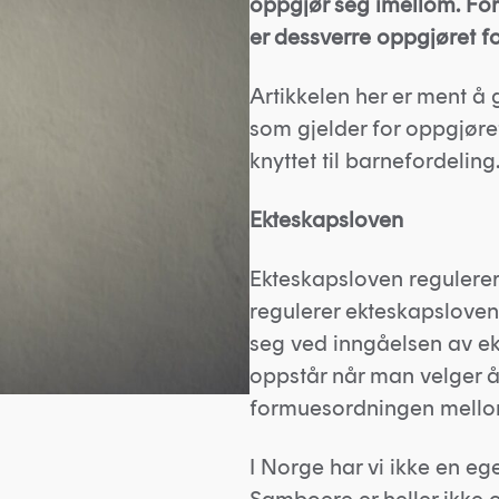
oppgjør seg imellom. For
er dessverre oppgjøret f
Artikkelen her er ment å 
som gjelder for oppgjøret
knyttet til barnefordeling
Ekteskapsloven
Ekteskapsloven regulerer 
regulerer ekteskapsloven
seg ved inngåelsen av ekt
oppstår når man velger å 
formuesordningen mellom
I Norge har vi ikke en e