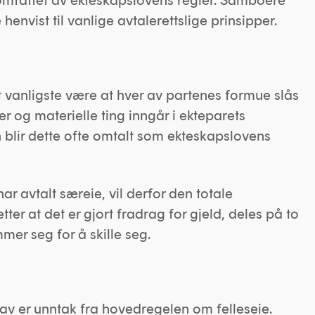
omfattet av ekteskapslovens regler. Samboere
 henvist til vanlige avtalerettslige prinsipper.
t vanligste være at hver av partenes formue slås
r og materielle ting inngår i ekteparets
en blir dette ofte omtalt som ekteskapslovens
ar avtalt særeie, vil derfor den totale
ter at det er gjort fradrag for gjeld, deles på to
er seg for å skille seg.
av er unntak fra hovedregelen om felleseie.