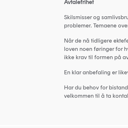
Avtalefrihet
Skilsmisser og samlivsb
problemer. Temaene over
Når de nå tidligere ektef
loven noen føringer for h
ikke krav til formen på a
En klar anbefaling er likev
Har du behov for bistand 
velkommen til å ta konta