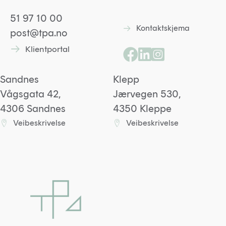
51 97 10 00
Kontaktskjema
Lenke til kontaktskjem
post@tpa.no
Klientportal
Lenke til kontaktskjema
Lenke til Facebooksid
Lenke til Linkedin p
Lenke til Instagr
Sandnes
Klepp
Vågsgata 42,
Jærvegen 530,
4306 Sandnes
4350 Kleppe
Veibeskrivelse
Veibeskrivelse
Lenke til Sandneskontoret på Google maps
Lenke til Kleppkontoret