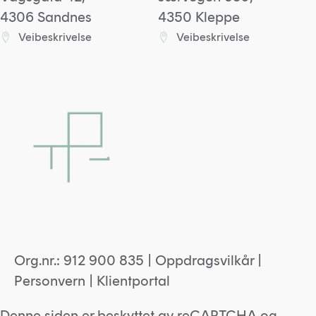
4306 Sandnes
4350 Kleppe
Veibeskrivelse
Veibeskrivelse
Lenke til Sandneskontoret på Google maps
Lenke til Kleppkontoret
Org.nr.: 912 900 835 |
Oppdragsvilkår
|
Personvern
|
Klientportal
Denne siden er beskyttet av reCAPTCHA og