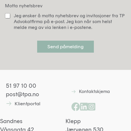
n
Motta nyhetsbrev
v
e
Jeg ønsker å motta nyhetsbrev og invitasjoner fra TP
r
Advokatfirma på e-post. Jeg kan når som helst
n
melde meg av via lenken i e-postene.
e
r
k
Send påmelding
l
æ
r
i
n
g
*
51 97 10 00
Kontaktskjema
Lenke til kontaktskjem
post@tpa.no
Klientportal
Lenke til kontaktskjema
Lenke til Facebooksid
Lenke til Linkedin p
Lenke til Instagr
Sandnes
Klepp
Vågsgata 42,
Jærvegen 530,