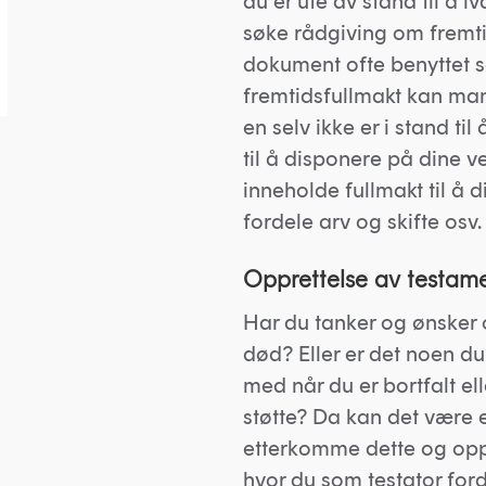
du er ute av stand til å i
søke rådgiving om fremtid
dokument ofte benyttet s
fremtidsfullmakt kan man
en selv ikke er i stand ti
til å disponere på dine v
inneholde fullmakt til å
fordele arv og skifte osv.
Opprettelse av testam
Har du tanker og ønsker 
død? Eller er det noen du 
med når du er bortfalt e
støtte? Da kan det være e
etterkomme dette og oppr
hvor du som testator ford