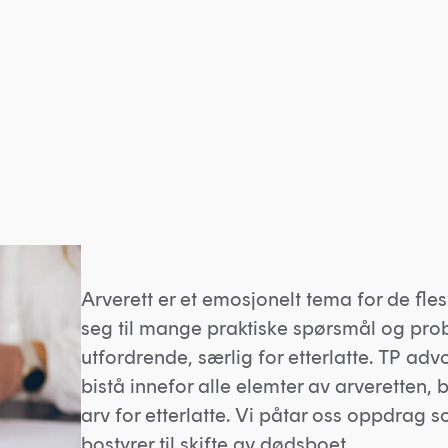
Arverett er et emosjonelt tema for de fl
seg til mange praktiske spørsmål og prob
utfordrende, særlig for etterlatte. TP ad
bistå innefor alle elemter av arveretten
arv for etterlatte. Vi påtar oss oppdrag s
bostyrer til skifte av dødsboet.