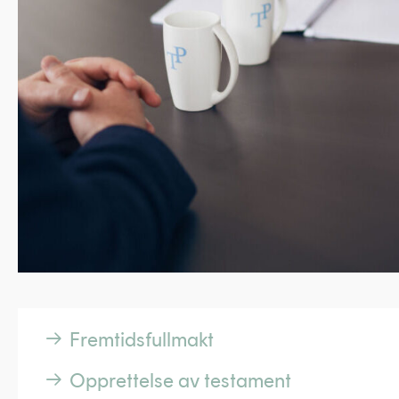
Fremtidsfullmakt
Opprettelse av testament