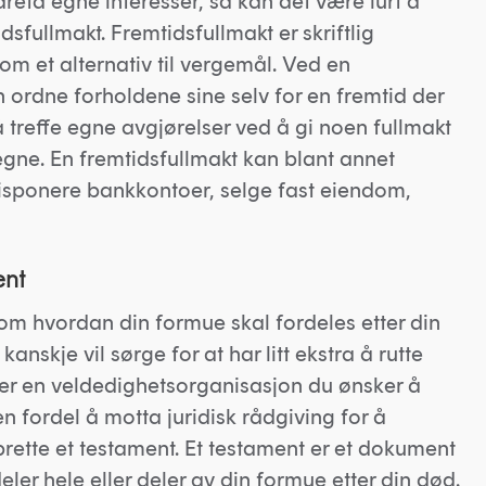
vareta egne interesser, så kan det være lurt å
sfullmakt. Fremtidsfullmakt er skriftlig
om et alternativ til vergemål. Ved en
 ordne forholdene sine selv for en fremtid der
l å treffe egne avgjørelser ved å gi noen fullmakt
egne. En fremtidsfullmakt kan blant annet
 disponere bankkontoer, selge fast eiendom,
ent
om hvordan din formue skal fordeles etter din
kanskje vil sørge for at har litt ekstra å rutte
ller en veldedighetsorganisasjon du ønsker å
n fordel å motta juridisk rådgiving for å
ette et testament. Et testament er et dokument
eler hele eller deler av din formue etter din død.