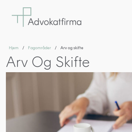
Hjem
/
Fagområder
/
Arv og skifte
Arv Og Skifte