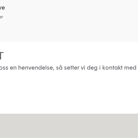
ye
er
T
oss en henvendelse, så setter vi deg i kontakt med