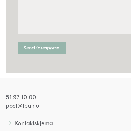
Send forespørsel
51 97 10 00
post@tpa.no
Kontaktskjema
Lenke til kontaktskjema