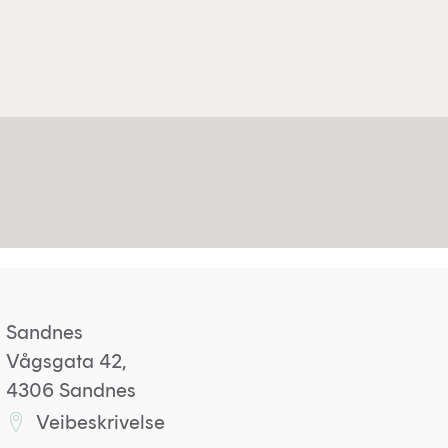
Sandnes
Vågsgata 42,
4306 Sandnes
Veibeskrivelse
Lenke til Sandneskontoret på Google maps