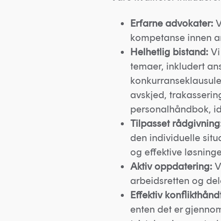
Erfarne advokater:
V
kompetanse innen ar
Helhetlig bistand:
Vi
temaer, inkludert ans
konkurranseklausuler
avskjed, trakassering
personalhåndbok, id
Tilpasset rådgivning
den individuelle situ
og effektive løsninge
Aktiv oppdatering:
Vi
arbeidsretten og del
Effektiv konflikthånd
enten det er gjennom