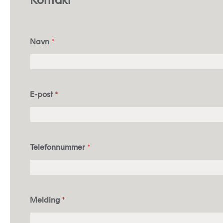
Navn
*
E-post
*
Telefonnummer
*
Melding
*