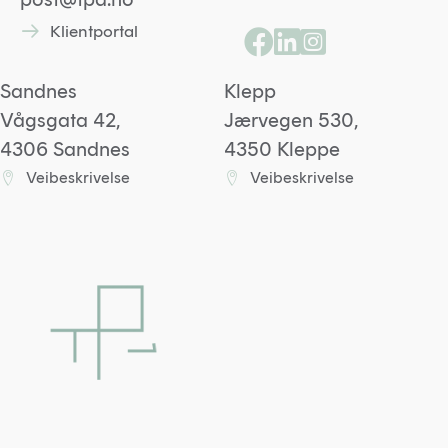
Klientportal
Lenke til kontaktskjema
Lenke til Facebooksid
Lenke til Linkedin p
Lenke til Instagr
Sandnes
Klepp
Vågsgata 42,
Jærvegen 530,
4306 Sandnes
4350 Kleppe
Veibeskrivelse
Veibeskrivelse
Lenke til Sandneskontoret på Google maps
Lenke til Kleppkontoret