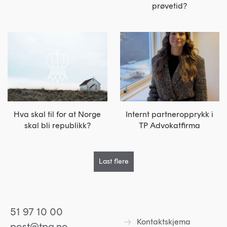
prøvetid?
Internt partneropprykk i
Hva skal til for at Norge
TP Advokatfirma
skal bli republikk?
Last flere
51 97 10 00
Kontaktskjema
Lenke til kontaktskjem
post@tpa.no