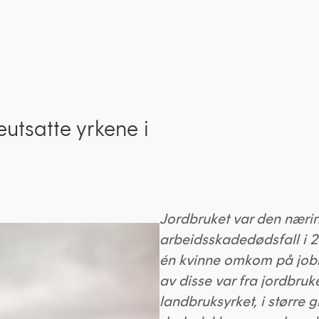
utsatte yrkene i
Jordbruket var den nærin
arbeidsskadedødsfall i 2
én kvinne omkom på jobb 
av disse var fra jordbruke
landbruksyrket, i større 