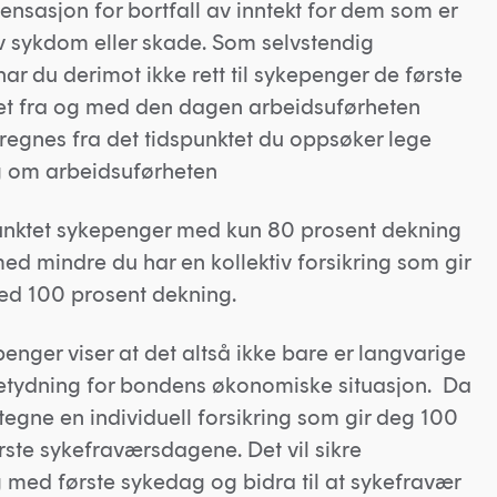
nsasjon for bortfall av inntekt for dem som er
v sykdom eller skade. Som selvstendig
r du derimot ikke rett til sykepenger de første
t fra og med den dagen arbeidsuførheten
regnes fra det tidspunktet du oppsøker lege
g om arbeidsuførheten
punktet sykepenger med kun 80 prosent dekning
ed mindre du har en kollektiv forsikring som gir
med 100 prosent dekning.
enger viser at det altså ikke bare er langvarige
betydning for bondens økonomiske situasjon. Da
tegne en individuell forsikring som gir deg 100
rste sykefraværsdagene. Det vil sikre
g med første sykedag og bidra til at sykefravær