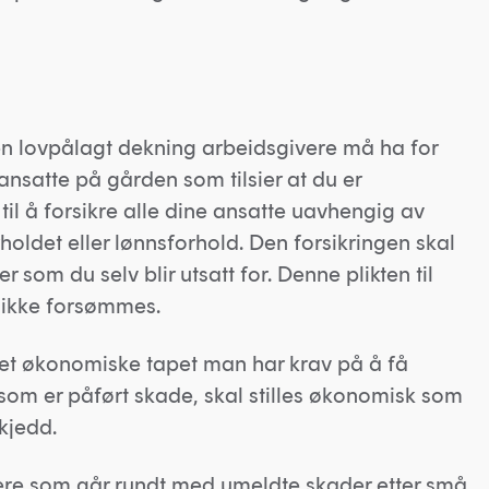
en lovpålagt dekning arbeidsgivere må ha for
 ansatte på gården som tilsier at du er
 til å forsikre alle dine ansatte uavhengig av
oldet eller lønnsforhold. Den forsikringen skal
 som du selv blir utsatt for. Denne plikten til
 ikke forsømmes.
det økonomiske tapet man har krav på å få
 som er påført skade, skal stilles økonomisk som
kjedd.
lere som går rundt med umeldte skader etter små