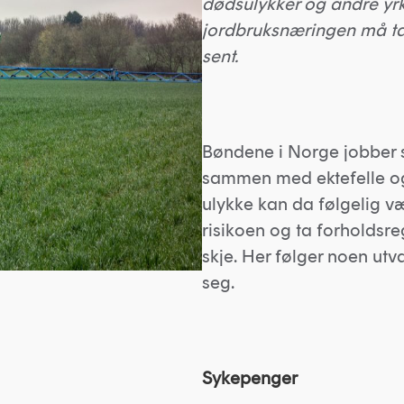
dødsulykker og andre yrk
jordbruksnæringen må tas 
sent.
Bøndene i Norge jobber s
sammen med ektefelle og
ulykke kan da følgelig væ
risikoen og ta forholdsreg
skje. Her følger noen ut
seg.
Sykepenger