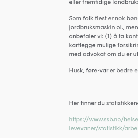
eller fremtidige landbru
Som folk flest er nok bøn
jordbruksmaskin ol., men
anbefaler vi: (1) å ta ko
kartlegge mulige forsikrin
med advokat om du er uts
Husk, føre-var er bedre 
Her finner du statistikkene
https://www.ssb.no/hels
levevaner/statistikk/arbe