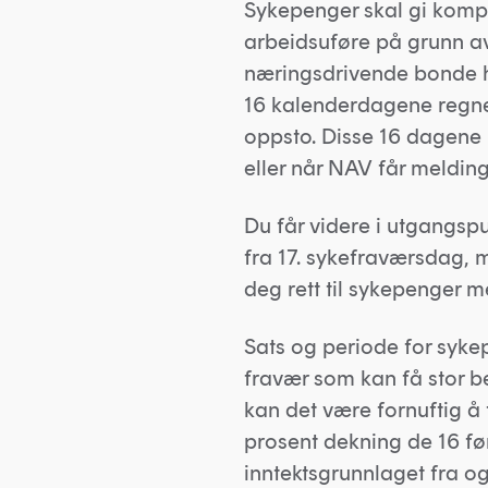
Sykepenger skal gi kompe
arbeidsuføre på grunn a
næringsdrivende bonde ha
16 kalenderdagene regne
oppsto. Disse 16 dagene 
eller når NAV får meldin
Du får videre i utgangs
fra 17. sykefraværsdag, m
deg rett til syke­penger 
Sats og periode for sykep
fravær som kan få stor 
kan det være fornuftig å 
prosent dekning de 16 fø
inntektsgrunnlaget fra o